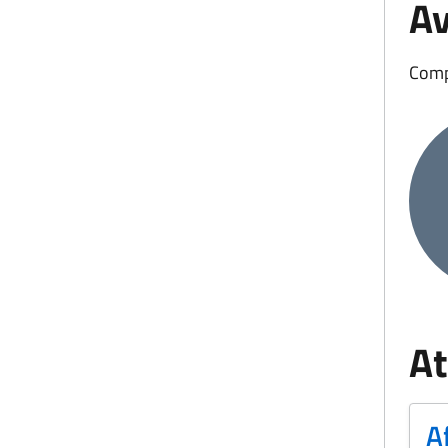
Av
Comp
Avanz
At
A