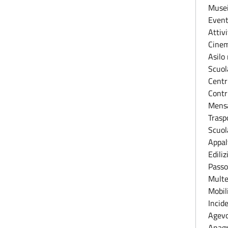
Musei
Event
Attiv
Cinem
Asilo
Scuola
Centri
Contri
Mensa
Trasp
Scuol
Appalt
Ediliz
Passo
Multe
Mobil
Incide
Agevo
Anagr