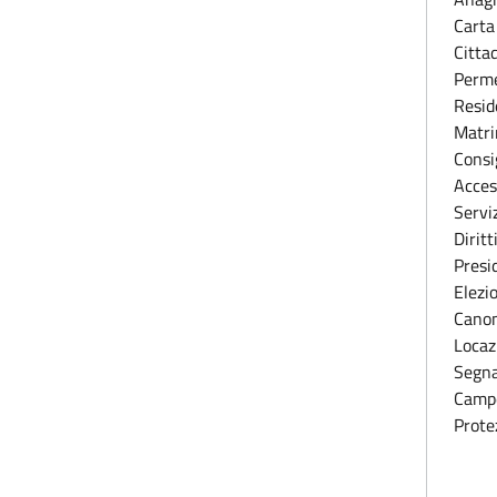
Carta
Citta
Perme
Resid
Matri
Consi
Access
Serviz
Diritt
Presi
Elezi
Canon
Locaz
Segna
Camp
Prote