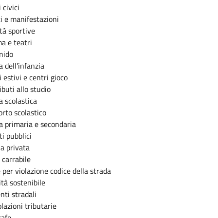
 civici
i e manifestazioni
ità sportive
a e teatri
 nido
 dell'infanzia
 estivi e centri gioco
buti allo studio
 scolastica
orto scolastico
a primaria e secondaria
i pubblici
ia privata
 carrabile
 per violazione codice della strada
ità sostenibile
nti stradali
lazioni tributarie
afe