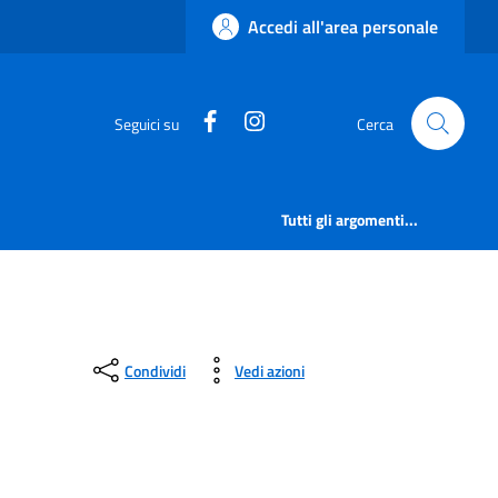
Accedi all'area personale
https://www.facebook.com/comu
https://www.instagram.c
Seguici su
Cerca
Tutti gli argomenti...
Condividi
Vedi azioni