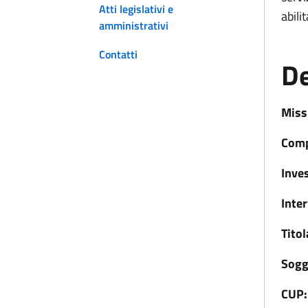
Atti legislativi e
abili
amministrativi
Contatti
De
Miss
Comp
Inve
Inte
Titol
Sogg
CUP: