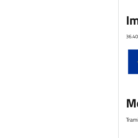
Im
36.40
Mo
Trami