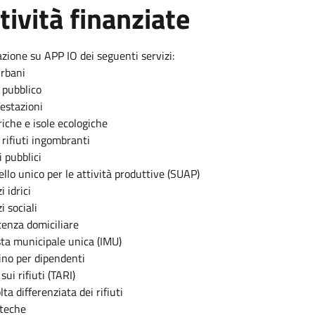
tività finanziate
tà finanziate
azione su APP IO dei seguenti servizi:
urbani
 pubblico
festazioni
riche e isole ecologiche
 rifiuti ingombranti
i pubblici
ello unico per le attività produttive (SUAP)
i idrici
i sociali
tenza domiciliare
ta municipale unica (IMU)
ino per dipendenti
sui rifiuti (TARI)
ta differenziata dei rifiuti
oteche