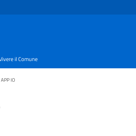
Vivere il Comune
 APP IO
O