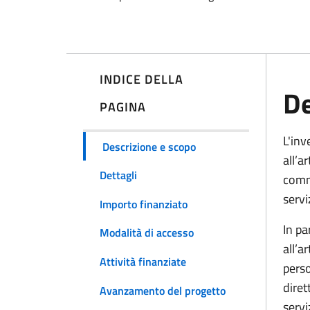
INDICE DELLA
De
PAGINA
L'in
Descrizione e scopo
all’a
Dettagli
comma
serviz
Importo finanziato
In pa
Modalità di accesso
all’a
Attività finanziate
perso
diret
Avanzamento del progetto
servi