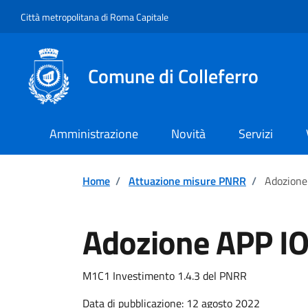
Vai ai contenuti
Vai al footer
Città metropolitana di Roma Capitale
Comune di Colleferro
Amministrazione
Novità
Servizi
Home
/
Attuazione misure PNRR
/
Adozione
Adozione APP I
M1C1 Investimento 1.4.3 del PNRR
Data di pubblicazione: 12 agosto 2022