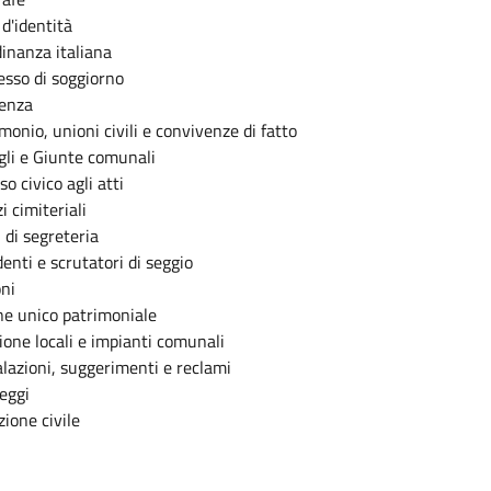
 d'identità
dinanza italiana
sso di soggiorno
enza
monio, unioni civili e convivenze di fatto
gli e Giunte comunali
o civico agli atti
i cimiteriali
i di segreteria
denti e scrutatori di seggio
oni
e unico patrimoniale
ione locali e impianti comunali
lazioni, suggerimenti e reclami
eggi
zione civile