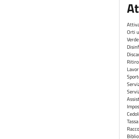
At
Attivi
Attiv
Orti 
Verde
Disin
Disca
Ritiro
Lavor
Sport
Serviz
Serviz
Assis
Impos
Cedol
Tassa 
Raccol
Bibli