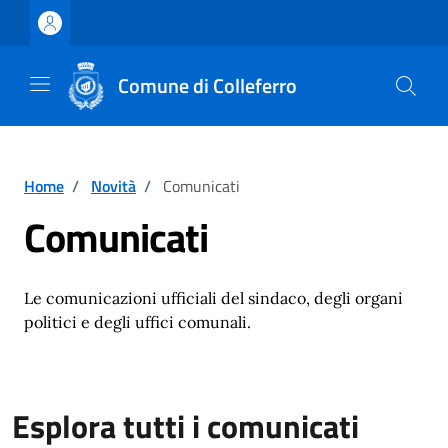
Vai ai contenuti
Vai al footer
Comune di Colleferro
Home
/
Novità
/
Comunicati
Comunicati
Le comunicazioni ufficiali del sindaco, degli organi
politici e degli uffici comunali.
Esplora tutti i comunicati