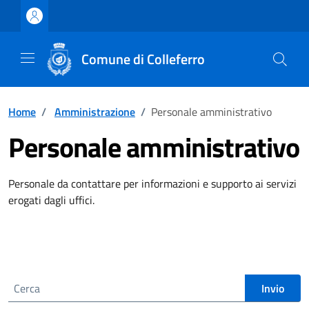
Vai ai contenuti
Vai al footer
Comune di Colleferro
Home
/
Amministrazione
/
Personale amministrativo
Personale amministrativo
Personale da contattare per informazioni e supporto ai servizi
erogati dagli uffici.
Cerca nel sito
Invio