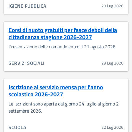
CATEGORIA CORRELATA:
IGIENE PUBBLICA
28 Lug 2026
Corsi di nuoto gratuiti per fasce deboli della
cittadinanza stagione 2026-2027
Presentazione delle domande entro il 21 agosto 2026
CATEGORIA CORRELATA:
SERVIZI SOCIALI
29 Lug 2026
Iscrizione al servizio mensa per l'anno
scolastico 2026-2027
Le iscrizioni sono aperte dal giorno 24 luglio al giorno 2
settembre 2026.
CATEGORIA CORRELATA:
SCUOLA
22 Lug 2026