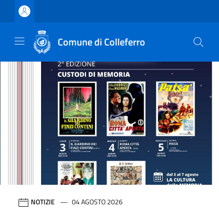
Vai ai contenuti
Vai al footer
Comune di Colleferro
Comune di Colleferro
Contenuti in evidenza
NOTIZIE
04 AGOSTO 2026