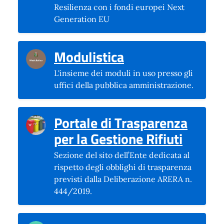
Resilienza con i fondi europei Next
Generation EU
(si apre in una n
Modulistica
L'insieme dei moduli in uso presso gli
uffici della pubblica amministrazione.
Portale di Trasparenza
(si apr
per la Gestione Rifiuti
Sezione del sito dell’Ente dedicata al
rispetto degli obblighi di trasparenza
previsti dalla Deliberazione ARERA n.
444/2019.