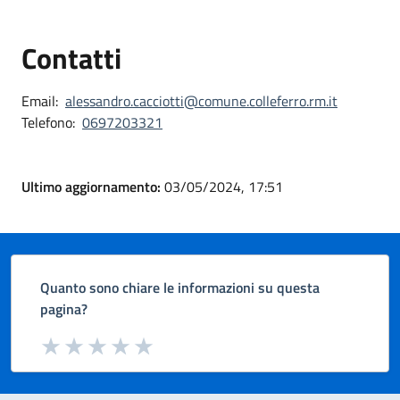
Contatti
Email:
alessandro.cacciotti@comune.colleferro.rm.it
Telefono:
0697203321
Ultimo aggiornamento:
03/05/2024, 17:51
Quanto sono chiare le informazioni su questa
pagina?
Valuta da 1 a 5 stelle la pagina
Valuta 1 stelle su 5
Valuta 2 stelle su 5
Valuta 3 stelle su 5
Valuta 4 stelle su 5
Valuta 5 stelle su 5