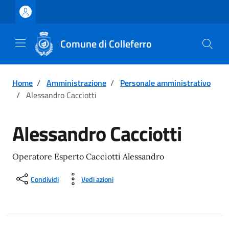
Vai ai contenuti
Vai al footer
Comune di Colleferro
Home
/
Amministrazione
/
Personale amministrativo
/
Alessandro Cacciotti
Alessandro Cacciotti
Operatore Esperto Cacciotti Alessandro
Condividi
Vedi azioni