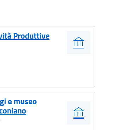
vità Produttive
ugi e museo
coniano
o