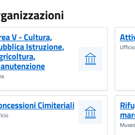
ganizzazioni
rea V - Cultura,
Atti
ubblica Istruzione,
Ufficio
gricoltura,
anutenzione
ea
oncessioni Cimiteriali
Rif
mar
icio
Muse