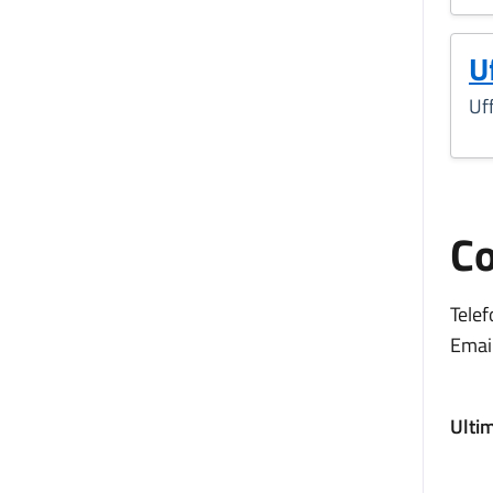
U
Uff
Co
Telef
Email
Ulti