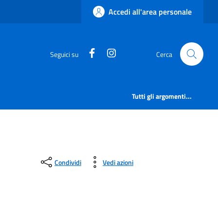
Accedi all'area personale
https://www.facebook.com/comu
https://www.instagram.c
Seguici su
Cerca
Tutti gli argomenti...
Condividi
Vedi azioni