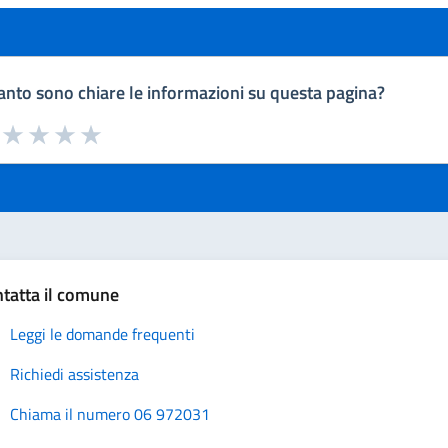
nto sono chiare le informazioni su questa pagina?
a da 1 a 5 stelle la pagina
uta 1 stelle su 5
Valuta 2 stelle su 5
Valuta 3 stelle su 5
Valuta 4 stelle su 5
Valuta 5 stelle su 5
tatta il comune
Leggi le domande frequenti
Richiedi assistenza
Chiama il numero 06 972031