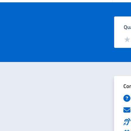
Qua
Valut
Val
Con