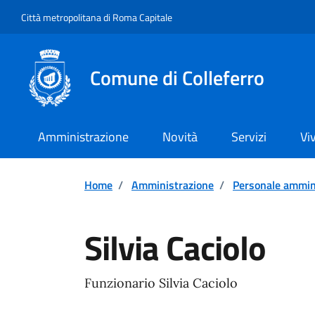
Vai ai contenuti
Vai al footer
Città metropolitana di Roma Capitale
Comune di Colleferro
Amministrazione
Novità
Servizi
Vi
Home
/
Amministrazione
/
Personale ammin
Silvia Caciolo
Funzionario Silvia Caciolo