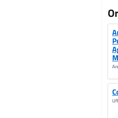
Or
A
P
A
M
Ar
C
Uff