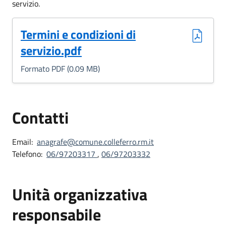
servizio.
(Formato PDF, 0.09 MB)
Termini e condizioni di
servizio.pdf
Formato PDF (0.09 MB)
Contatti
Email:
anagrafe@comune.colleferro.rm.it
Telefono:
06/97203317
,
06/97203332
Unità organizzativa
responsabile