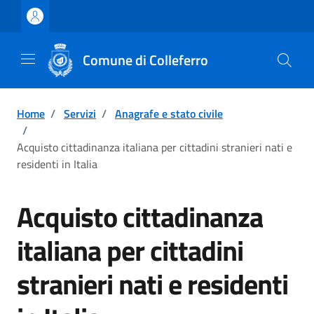
Vai ai contenuti
Vai al footer
Comune di Colleferro
Home
/
Servizi
/
Anagrafe e stato civile
/
Acquisto cittadinanza italiana per cittadini stranieri nati e
residenti in Italia
Acquisto cittadinanza
italiana per cittadini
stranieri nati e residenti