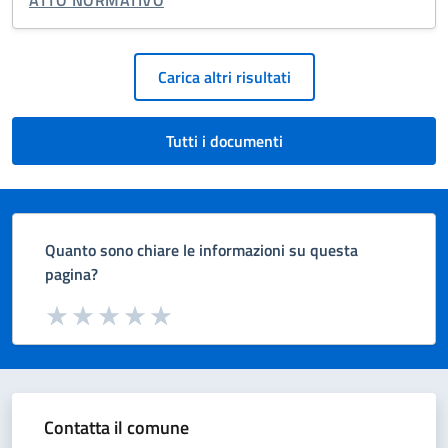
Paginazione
Carica altri risultati
Tutti i documenti
Quanto sono chiare le informazioni su questa
pagina?
Valuta da 1 a 5 stelle la pagina
Valuta 1 stelle su 5
Valuta 2 stelle su 5
Valuta 3 stelle su 5
Valuta 4 stelle su 5
Valuta 5 stelle su 5
Contatta il comune