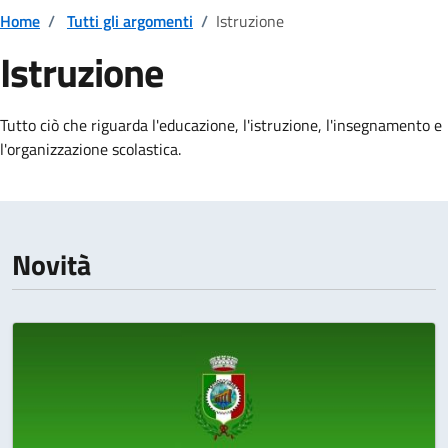
Home
/
Tutti gli argomenti
/
Istruzione
Istruzione
Dettagli della notizia
T
utto ciò che riguarda l'educazione, l'istruzione, l'insegnamento e
l'organizzazione scolastica.
Novità