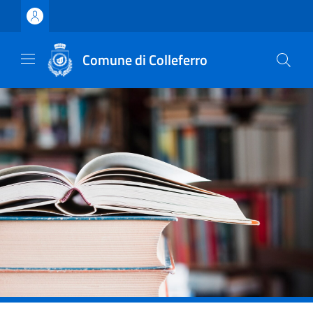
Vai ai contenuti
Vai al footer
Comune di Colleferro