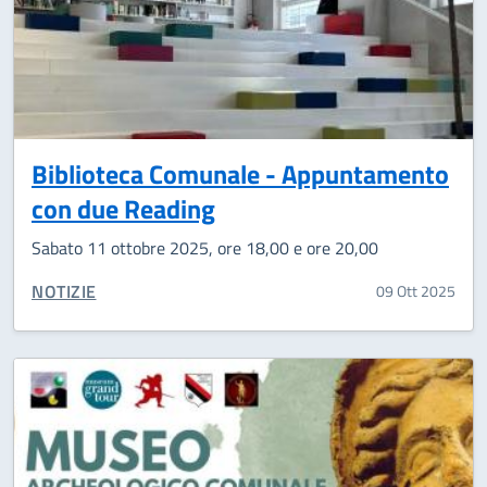
Biblioteca Comunale - Appuntamento
con due Reading
Sabato 11 ottobre 2025, ore 18,00 e ore 20,00
CATEGORIA CORRELATA:
NOTIZIE
09 Ott 2025