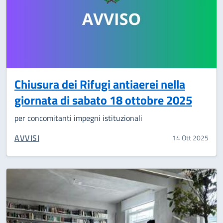
Chiusura dei Rifugi antiaerei nella
giornata di sabato 18 ottobre 2025
per concomitanti impegni istituzionali
CATEGORIA CORRELATA:
AVVISI
14 Ott 2025