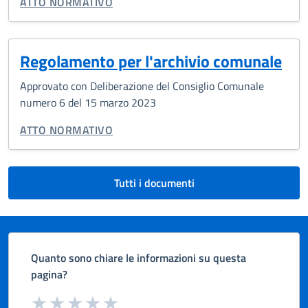
TIPO DI DOCUMENTO:
ATTO NORMATIVO
Regolamento per l'archivio comunale
Approvato con Deliberazione del Consiglio Comunale
numero 6 del 15 marzo 2023
TIPO DI DOCUMENTO:
ATTO NORMATIVO
Tutti i documenti
Quanto sono chiare le informazioni su questa
pagina?
Valuta da 1 a 5 stelle la pagina