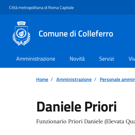
Vai ai contenuti
Vai al footer
Città metropolitana di Roma Capitale
Comune di Colleferro
Amministrazione
Novità
Servizi
Vi
Home
/
Amministrazione
/
Personale ammin
Daniele Priori
Funzionario Priori Daniele (Elevata Qual