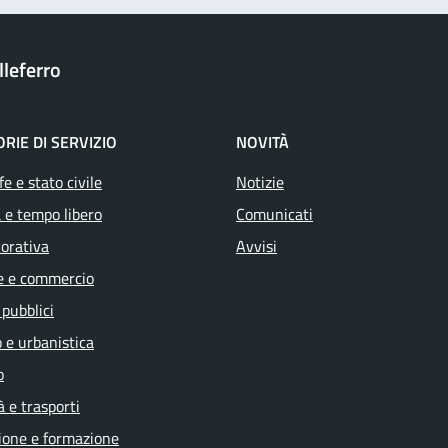
leferro
RIE DI SERVIZIO
NOVITÀ
e e stato civile
Notizie
 e tempo libero
Comunicati
vorativa
Avvisi
e e commercio
 pubblici
 e urbanistica
o
à e trasporti
ione e formazione