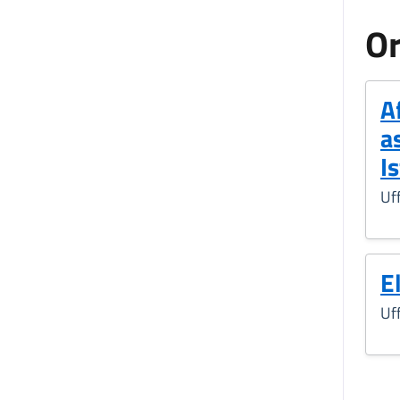
Or
A
a
Is
Uff
E
Uff