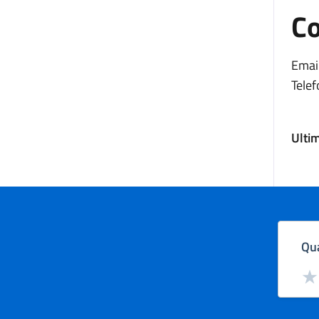
Co
Email
Telef
Ulti
Qua
Valut
Val