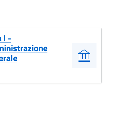
 I -
inistrazione
erale