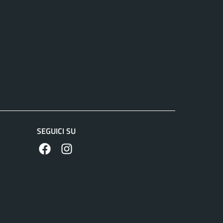
SEGUICI SU
https://www.facebook.com/comunecolleferro/
https://www.instagram.com/comune_colle