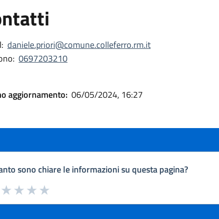
ntatti
:
daniele.priori@comune.colleferro.rm.it
ono:
0697203210
mo aggiornamento:
06/05/2024, 16:27
nto sono chiare le informazioni su questa pagina?
a da 1 a 5 stelle la pagina
uta 1 stelle su 5
Valuta 2 stelle su 5
Valuta 3 stelle su 5
Valuta 4 stelle su 5
Valuta 5 stelle su 5