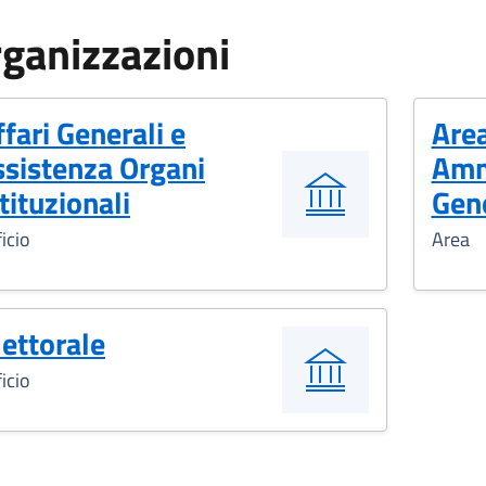
ganizzazioni
ffari Generali e
Area
ssistenza Organi
Amm
tituzionali
Gen
icio
Area
lettorale
icio