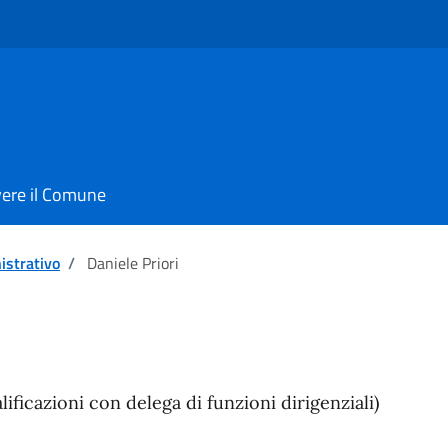
vere il Comune
istrativo
/
Daniele Priori
ificazioni con delega di funzioni dirigenziali)