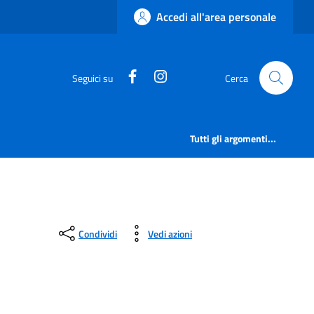
Accedi all'area personale
https://www.facebook.com/comu
https://www.instagram.c
Seguici su
Cerca
Tutti gli argomenti...
Condividi
Vedi azioni